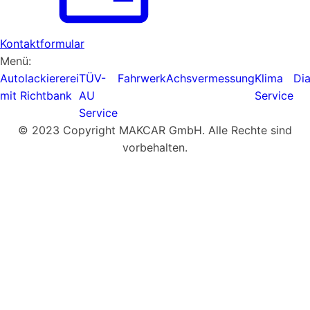
Kontaktformular
Menü:
Autolackiererei
TÜV-
Fahrwerk
Achsvermessung
Klima
Di
mit Richtbank
AU
Service
Service
© 2023 Copyright MAKCAR GmbH. Alle Rechte sind
vorbehalten.