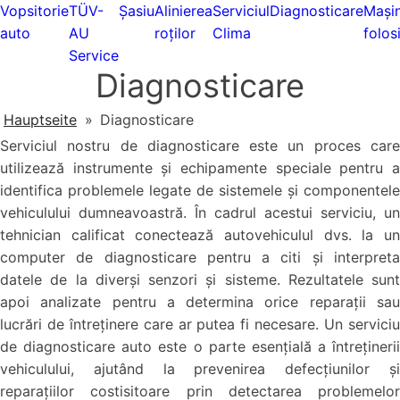
Vopsitorie
TÜV-
Șasiu
Alinierea
Serviciul
Diagnosticare
Mașin
auto
AU
roților
Clima
folos
Service
Diagnosticare
Hauptseite
»
Diagnosticare
Serviciul nostru de diagnosticare este un proces care
utilizează instrumente și echipamente speciale pentru a
identifica problemele legate de sistemele și componentele
vehiculului dumneavoastră. În cadrul acestui serviciu, un
tehnician calificat conectează autovehiculul dvs. la un
computer de diagnosticare pentru a citi și interpreta
datele de la diverși senzori și sisteme. Rezultatele sunt
apoi analizate pentru a determina orice reparații sau
lucrări de întreținere care ar putea fi necesare. Un serviciu
de diagnosticare auto este o parte esențială a întreținerii
vehiculului, ajutând la prevenirea defecțiunilor și
reparațiilor costisitoare prin detectarea problemelor