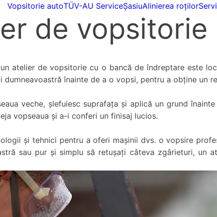
Vopsitorie auto
TÜV-AU Service
Șasiu
Alinierea roților
Servi
ier de vopsitorie
n atelier de vopsitorie cu o bancă de îndreptare este locu
ii dumneavoastră înainte de a o vopsi, pentru a obține un re
pseaua veche, șlefuiesc suprafața și aplică un grund înaint
ja vopseaua și a-i conferi un finisaj lucios.
ologii și tehnici pentru a oferi mașinii dvs. o vopsire profe
stră sau pur și simplu să retușați câteva zgârieturi, un a