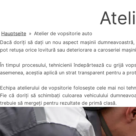
Atel
Hauptseite
»
Atelier de vopsitorie auto
Dacă doriți să dați un nou aspect mașinii dumneavoastră, u
pot retușa orice lovitură sau deteriorare a caroseriei mașin
În timpul procesului, tehnicienii îndepărtează cu grijă vo
asemenea, aceștia aplică un strat transparent pentru a prote
Echipa atelierului de vopsitorie folosește cele mai noi tehn
Fie că doriți să schimbați culoarea vehiculului dumneavoa
trebuie să mergeți pentru rezultate de primă clasă.