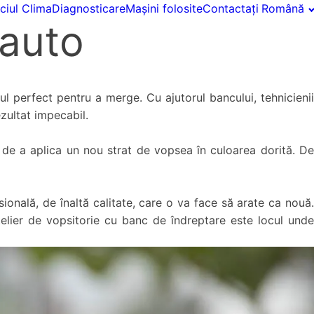
ciul Clima
Diagnosticare
Mașini folosite
Contactați
Română
 auto
l perfect pentru a merge. Cu ajutorul bancului, tehnicienii
zultat impecabil.
e de a aplica un nou strat de vopsea în culoarea dorită. De
sională, de înaltă calitate, care o va face să arate ca nouă.
telier de vopsitorie cu banc de îndreptare este locul unde